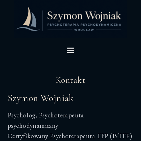
Przejdź
do
treści
Kontakt
Szymon Wojniak
Psycholog, Psychoterapeuta
psychodynamiczny
Certyfikowany Psychoterapeuta TFP (ISTFP)